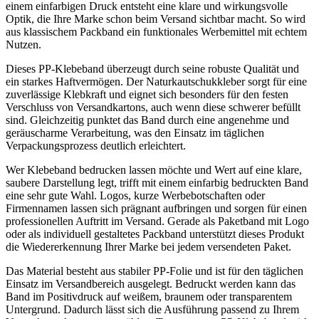
einem einfarbigen Druck entsteht eine klare und wirkungsvolle
Optik, die Ihre Marke schon beim Versand sichtbar macht. So wird
aus klassischem Packband ein funktionales Werbemittel mit echtem
Nutzen.
Dieses PP-Klebeband überzeugt durch seine robuste Qualität und
ein starkes Haftvermögen. Der Naturkautschukkleber sorgt für eine
zuverlässige Klebkraft und eignet sich besonders für den festen
Verschluss von Versandkartons, auch wenn diese schwerer befüllt
sind. Gleichzeitig punktet das Band durch eine angenehme und
geräuscharme Verarbeitung, was den Einsatz im täglichen
Verpackungsprozess deutlich erleichtert.
Wer
Klebeband bedrucken lassen
möchte und Wert auf eine klare,
saubere Darstellung legt, trifft mit einem einfarbig bedruckten Band
eine sehr gute Wahl. Logos, kurze Werbebotschaften oder
Firmennamen lassen sich prägnant aufbringen und sorgen für einen
professionellen Auftritt im Versand. Gerade als Paketband mit Logo
oder als individuell gestaltetes Packband unterstützt dieses Produkt
die Wiedererkennung Ihrer Marke bei jedem versendeten Paket.
Das Material besteht aus stabiler PP-Folie und ist für den täglichen
Einsatz im Versandbereich ausgelegt. Bedruckt werden kann das
Band im Positivdruck auf weißem, braunem oder transparentem
Untergrund. Dadurch lässt sich die Ausführung passend zu Ihrem