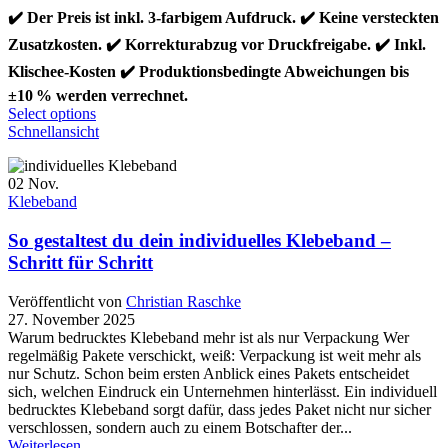
✔️ Der Preis ist inkl. 3-farbigem Aufdruck. ✔️ Keine versteckten
Zusatzkosten. ✔️ Korrekturabzug vor Druckfreigabe. ✔️ Inkl.
Klischee-Kosten ✔️ Produktionsbedingte Abweichungen bis
±10 % werden verrechnet.
Dieses
Select options
Produkt
Schnellansicht
weist
mehrere
02
Nov.
Varianten
Klebeband
auf.
Die
So gestaltest du dein individuelles Klebeband –
Optionen
können
Schritt für Schritt
auf
der
Veröffentlicht von
Christian Raschke
Produktseite
27. November 2025
gewählt
Warum bedrucktes Klebeband mehr ist als nur Verpackung Wer
werden
regelmäßig Pakete verschickt, weiß: Verpackung ist weit mehr als
nur Schutz. Schon beim ersten Anblick eines Pakets entscheidet
sich, welchen Eindruck ein Unternehmen hinterlässt. Ein individuell
bedrucktes Klebeband sorgt dafür, dass jedes Paket nicht nur sicher
verschlossen, sondern auch zu einem Botschafter der...
Weiterlesen