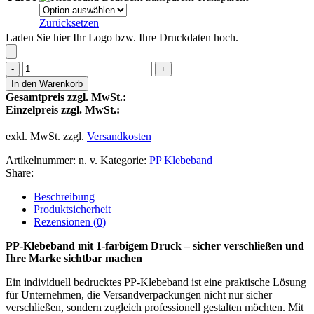
Zurücksetzen
Laden Sie hier Ihr Logo bzw. Ihre Druckdaten hoch.
PP-
Klebeband
In den Warenkorb
32
Gesamtpreis zzgl. MwSt.:
mµ
Einzelpreis zzgl. MwSt.:
1-
farbig
exkl. MwSt.
zzgl.
Versandkosten
bedruckt
50mm
Artikelnummer:
n. v.
Kategorie:
PP Klebeband
x
Share:
66m
Menge
Beschreibung
Produktsicherheit
Rezensionen (0)
PP-Klebeband mit 1-farbigem Druck – sicher verschließen und
Ihre Marke sichtbar machen
Ein individuell bedrucktes PP-Klebeband ist eine praktische Lösung
für Unternehmen, die Versandverpackungen nicht nur sicher
verschließen, sondern zugleich professionell gestalten möchten. Mit