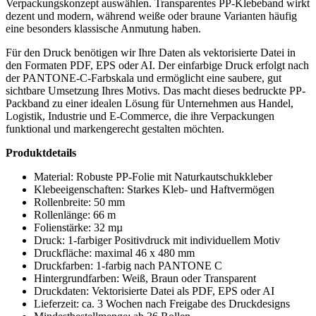
Verpackungskonzept auswählen. Transparentes PP-Klebeband wirkt
dezent und modern, während weiße oder braune Varianten häufig
eine besonders klassische Anmutung haben.
Für den Druck benötigen wir Ihre Daten als vektorisierte Datei in
den Formaten PDF, EPS oder AI. Der einfarbige Druck erfolgt nach
der PANTONE-C-Farbskala und ermöglicht eine saubere, gut
sichtbare Umsetzung Ihres Motivs. Das macht dieses bedruckte PP-
Packband zu einer idealen Lösung für Unternehmen aus Handel,
Logistik, Industrie und E-Commerce, die ihre Verpackungen
funktional und markengerecht gestalten möchten.
Produktdetails
Material: Robuste PP-Folie mit Naturkautschukkleber
Klebeeigenschaften: Starkes Kleb- und Haftvermögen
Rollenbreite: 50 mm
Rollenlänge: 66 m
Folienstärke: 32 mµ
Druck: 1-farbiger Positivdruck mit individuellem Motiv
Druckfläche: maximal 46 x 480 mm
Druckfarben: 1-farbig nach PANTONE C
Hintergrundfarben: Weiß, Braun oder Transparent
Druckdaten: Vektorisierte Datei als PDF, EPS oder AI
Lieferzeit: ca. 3 Wochen nach Freigabe des Druckdesigns