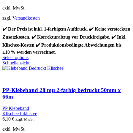
exkl. MwSt.
zzgl.
Versandkosten
✔️ Der Preis ist inkl. 1-farbigem Aufdruck. ✔️ Keine versteckten
Zusatzkosten. ✔️ Korrekturabzug vor Druckfreigabe. ✔️ Inkl.
Klischee-Kosten ✔️ Produktionsbedingte Abweichungen bis
±10 % werden verrechnet.
Dieses
Select options
Produkt
Schnellansicht
weist
mehrere
Varianten
auf.
Die
PP-Klebeband 28 mµ 2-farbig bedruckt 50mm x
Optionen
66m
können
auf
PP Klebeband
der
Klischee Inklusive
Produktseite
6,10
€
zzgl. MwSt.
gewählt
werden
exkl. MwSt.