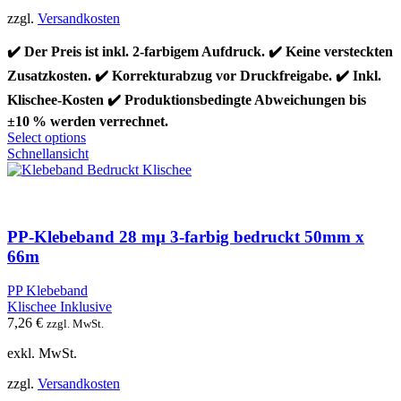
zzgl.
Versandkosten
✔️ Der Preis ist inkl. 2-farbigem Aufdruck. ✔️ Keine versteckten
Zusatzkosten. ✔️ Korrekturabzug vor Druckfreigabe. ✔️ Inkl.
Klischee-Kosten ✔️ Produktionsbedingte Abweichungen bis
±10 % werden verrechnet.
Dieses
Select options
Produkt
Schnellansicht
weist
mehrere
Varianten
auf.
Die
PP-Klebeband 28 mµ 3-farbig bedruckt 50mm x
Optionen
66m
können
auf
PP Klebeband
der
Klischee Inklusive
Produktseite
7,26
€
zzgl. MwSt.
gewählt
werden
exkl. MwSt.
zzgl.
Versandkosten