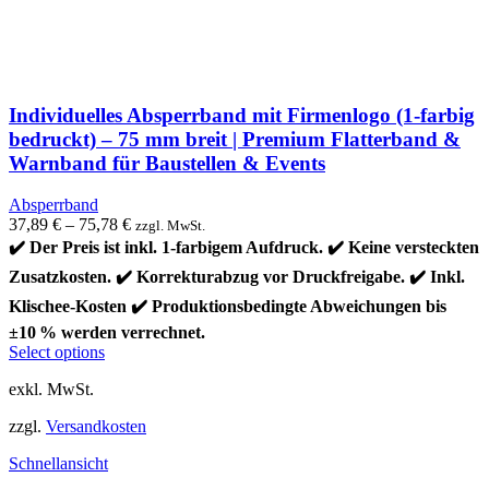
Individuelles Absperrband mit Firmenlogo (1-farbig
bedruckt) – 75 mm breit | Premium Flatterband &
Warnband für Baustellen & Events
Absperrband
37,89
€
–
75,78
€
zzgl. MwSt.
✔️ Der Preis ist inkl. 1-farbigem Aufdruck. ✔️ Keine versteckten
Zusatzkosten. ✔️ Korrekturabzug vor Druckfreigabe. ✔️ Inkl.
Klischee-Kosten ✔️ Produktionsbedingte Abweichungen bis
±10 % werden verrechnet.
Dieses
Select options
Produkt
exkl. MwSt.
weist
mehrere
zzgl.
Versandkosten
Varianten
auf.
Schnellansicht
Die
Optionen