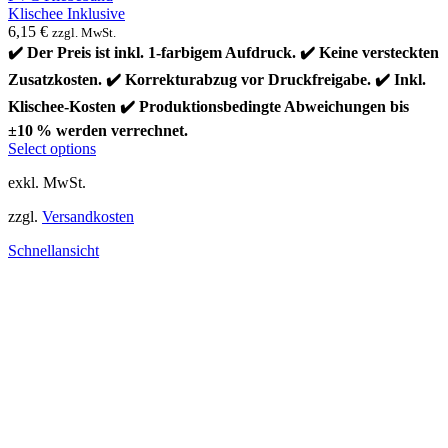
Klischee Inklusive
6,15
€
zzgl. MwSt.
✔️ Der Preis ist inkl. 1-farbigem Aufdruck. ✔️ Keine versteckten
Zusatzkosten. ✔️ Korrekturabzug vor Druckfreigabe. ✔️ Inkl.
Klischee-Kosten ✔️ Produktionsbedingte Abweichungen bis
±10 % werden verrechnet.
Dieses
Select options
Produkt
exkl. MwSt.
weist
mehrere
zzgl.
Versandkosten
Varianten
auf.
Schnellansicht
Die
Optionen
können
auf
der
Produktseite
gewählt
werden