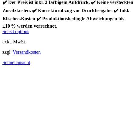
✔️ Der Preis ist inkl. 2-farbigem Aufdruck. ✔️ Keine versteckten
Zusatzkosten. ✔️ Korrekturabzug vor Druckfreigabe. ✔️ Inkl.
Klischee-Kosten ✔️ Produktionsbedingte Abweichungen bis
±10 % werden verrechnet.
Dieses
Select options
Produkt
exkl. MwSt.
weist
mehrere
zzgl.
Versandkosten
Varianten
auf.
Schnellansicht
Die
Optionen
können
auf
der
Produktseite
gewählt
werden