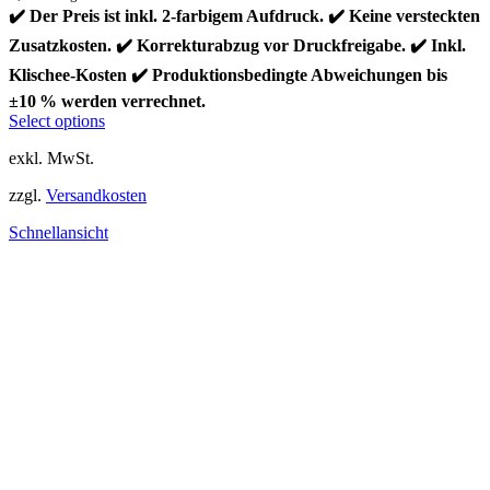
✔️ Der Preis ist inkl. 2-farbigem Aufdruck. ✔️ Keine versteckten
Zusatzkosten. ✔️ Korrekturabzug vor Druckfreigabe. ✔️ Inkl.
Klischee-Kosten ✔️ Produktionsbedingte Abweichungen bis
±10 % werden verrechnet.
Dieses
Select options
Produkt
exkl. MwSt.
weist
mehrere
zzgl.
Versandkosten
Varianten
auf.
Schnellansicht
Die
Optionen
können
auf
der
Produktseite
gewählt
werden