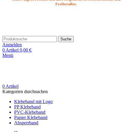
Freiberufler.
Suche
Anmelden
0
Artikel
0,00
€
Menü
0
Artikel
Kategorien durchsuchen
Klebeband mit Logo
PP Klebeband
PVC-Klebeband
Papier Klebeband
Absperrband