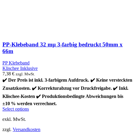
PP-Klebeband 32 mµ 3-farbig bedruckt 50mm x
66m
PP Klebeband
Klischee Inklusive
7,38
€
zzgl. MwSt.
✔️ Der Preis ist inkl. 3-farbigem Aufdruck. ✔️ Keine versteckten
Zusatzkosten. ✔️ Korrekturabzug vor Druckfreigabe. ✔️ Inkl.
Klischee-Kosten ✔️ Produktionsbedingte Abweichungen bis
±10 % werden verrechnet.
Dieses
Select options
Produkt
exkl. MwSt.
weist
mehrere
zzgl.
Versandkosten
Varianten