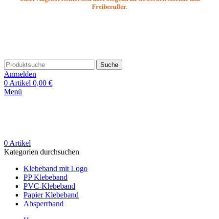
Freiberufler.
Suche
Anmelden
0
Artikel
0,00
€
Menü
0
Artikel
Kategorien durchsuchen
Klebeband mit Logo
PP Klebeband
PVC-Klebeband
Papier Klebeband
Absperrband