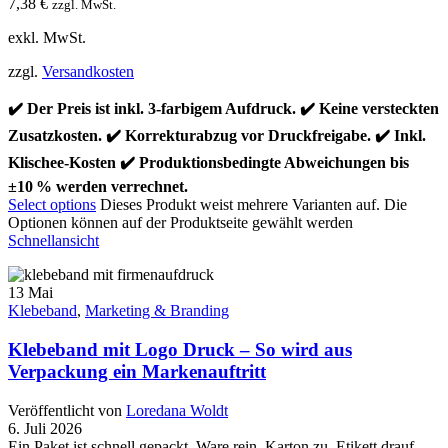
7,38
€
zzgl. MwSt.
exkl. MwSt.
zzgl.
Versandkosten
✔️ Der Preis ist inkl. 3-farbigem Aufdruck. ✔️ Keine versteckten
Zusatzkosten. ✔️ Korrekturabzug vor Druckfreigabe. ✔️ Inkl.
Klischee-Kosten ✔️ Produktionsbedingte Abweichungen bis
±10 % werden verrechnet.
Select options
Dieses Produkt weist mehrere Varianten auf. Die
Optionen können auf der Produktseite gewählt werden
Schnellansicht
13
Mai
Klebeband
,
Marketing & Branding
Klebeband mit Logo Druck – So wird aus
Verpackung ein Markenauftritt
Veröffentlicht von
Loredana Woldt
6. Juli 2026
Ein Paket ist schnell gepackt. Ware rein, Karton zu, Etikett drauf,