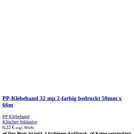
PP-Klebeband 32 mµ 2-farbig bedruckt 50mm x
66m
PP Klebeband
Klischee Inklusive
6,22
€
zzgl. MwSt.
✔️ Der Preis ist inkl. 2-farbigem Aufdruck. ✔️ Keine versteckten