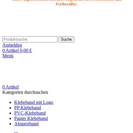
Freiberufler.
Suche
Anmelden
0
Artikel
0,00
€
Menü
0
Artikel
Kategorien durchsuchen
Klebeband mit Logo
PP Klebeband
PVC-Klebeband
Papier Klebeband
Absperrband