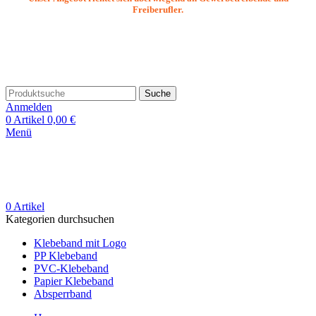
Freiberufler.
Suche
Anmelden
0
Artikel
0,00
€
Menü
0
Artikel
Kategorien durchsuchen
Klebeband mit Logo
PP Klebeband
PVC-Klebeband
Papier Klebeband
Absperrband