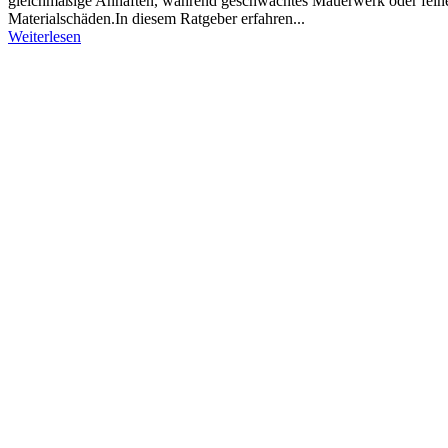
gleichmäßige Anhaften, während geschwächtes Mauerwerk oder feine Ta
Materialschäden.In diesem Ratgeber erfahren...
Weiterlesen